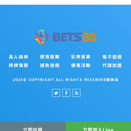
真人娛樂
體育競賽
彩票賓果
電子遊戲
棋牌電競
捕魚遊戲
優惠活動
代理加盟
2023© COPYRIGHT ALL RIGHTS RESERVED
娛樂城
立即註冊
立即加入Line